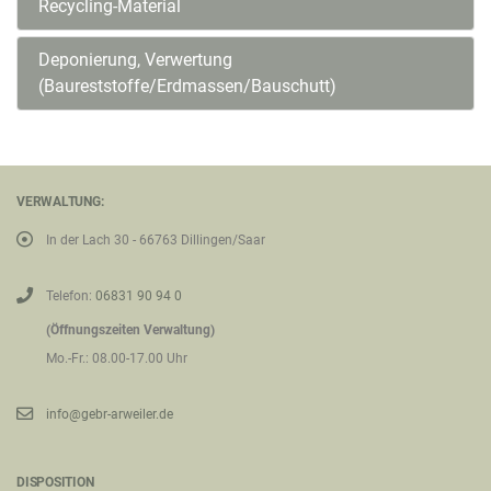
Recycling-Material
Deponierung, Verwertung
(Baureststoffe/Erdmassen/Bauschutt)
VERWALTUNG:
In der Lach 30 - 66763 Dillingen/Saar
Telefon:
06831 90 94 0
(Öffnungszeiten Verwaltung)
Mo.-Fr.: 08.00-17.00 Uhr
info@gebr-arweiler.de
DISPOSITION