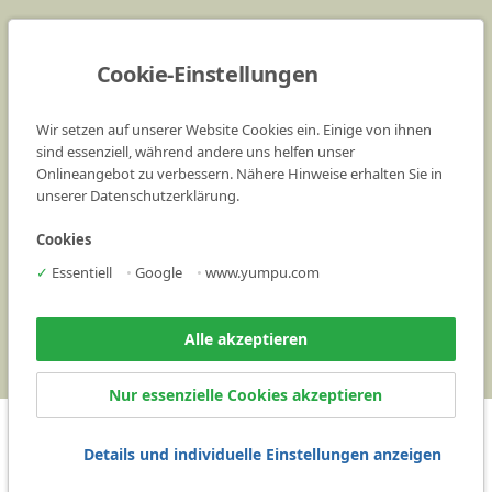
Kieswerk Saarwellingen - Industriegelände (an der B269)
66793 Saarwellingen
Cookie-Einstellungen
Telefon:
06838 90 13 0
Wir setzen auf unserer Website Cookies ein. Einige von ihnen
(Öffnungszeiten Disposition)
sind essenziell, während andere uns helfen unser
Onlineangebot zu verbessern. Nähere Hinweise erhalten Sie in
Mo.-Fr.: 07.00-17.00 Uhr
unserer Datenschutzerklärung.
Bestellungen bitte an: bestellungen@gebr-arweiler.de
Cookies
.
✓
Essentiell
•
Google
•
www.yumpu.com
Leistungserklärungen
AGB
Alle akzeptieren
Kontakt
Nur essenzielle Cookies akzeptieren
Details und individuelle Einstellungen anzeigen