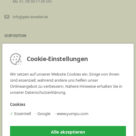
Mo.-Fr.: 08.00-17.00 Uhr
info@gebr-arweiler.de
DISPOSITION
Kieswerk Saarwellingen - Industriegelände (an der B269)
66793 Saarwellingen
Cookie-Einstellungen
Telefon:
06838 90 13 0
Wir setzen auf unserer Website Cookies ein. Einige von ihnen
(Öffnungszeiten Disposition)
sind essenziell, während andere uns helfen unser
Onlineangebot zu verbessern. Nähere Hinweise erhalten Sie in
Mo.-Fr.: 07.00-17.00 Uhr
unserer Datenschutzerklärung.
Bestellungen bitte an: bestellungen@gebr-arweiler.de
Cookies
.
✓
Essentiell
•
Google
•
www.yumpu.com
Leistungserklärungen
AGB
Alle akzeptieren
Kontakt