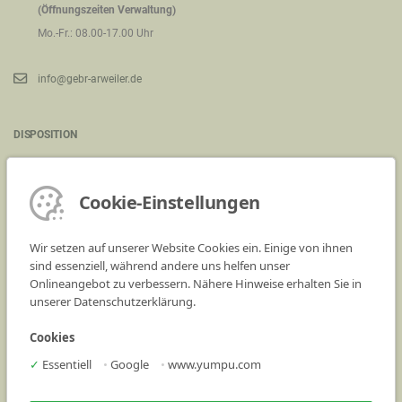
(Öffnungszeiten Verwaltung)
Mo.-Fr.: 08.00-17.00 Uhr
info@gebr-arweiler.de
DISPOSITION
Kieswerk Saarwellingen - Industriegelände (an der B269)
66793 Saarwellingen
Cookie-Einstellungen
Telefon:
06838 90 13 0
Wir setzen auf unserer Website Cookies ein. Einige von ihnen
(Öffnungszeiten Disposition)
sind essenziell, während andere uns helfen unser
Onlineangebot zu verbessern. Nähere Hinweise erhalten Sie in
Mo.-Fr.: 07.00-17.00 Uhr
unserer Datenschutzerklärung.
Bestellungen bitte an: bestellungen@gebr-arweiler.de
Cookies
.
✓
Essentiell
•
Google
•
www.yumpu.com
Leistungserklärungen
AGB