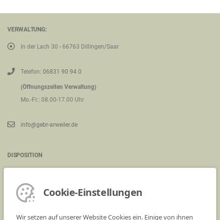
VERWALTUNG:
In der Lach 30 - 66763 Dillingen/Saar
Telefon:
06831 90 94 0
(Öffnungszeiten Verwaltung)
Mo.-Fr.: 08.00-17.00 Uhr
info@gebr-arweiler.de
DISPOSITION
Kieswerk Saarwellingen - Industriegelände (an der B269)
66793 Saarwellingen
Cookie-Einstellungen
Telefon:
06838 90 13 0
Wir setzen auf unserer Website Cookies ein. Einige von ihnen